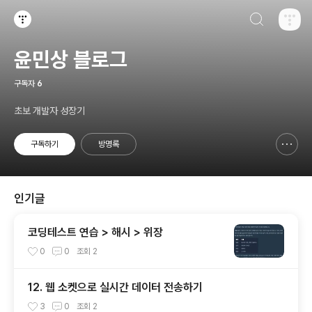
검색하기
티스토리
윤민상 블로그
구독자
6
초보 개발자 성장기
구독하기
방명록
신고하기 레이어
열기
인기글
코딩테스트 연습 > 해시 > 위장
0
0
조회
2
12. 웹 소켓으로 실시간 데이터 전송하기
3
0
조회
2