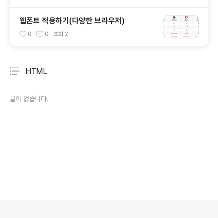
웹폰트 적용하기(다양한 브라우저)
0
0
조회
2
HTML
분류 전체보기
주요 글 목록
글이 없습니다.
의안내