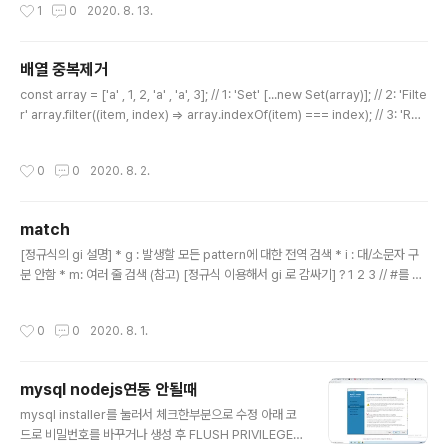
작성시간
1
0
2020. 8. 13.
배열 중복제거
글 내용
const array = ['a' , 1, 2, 'a' , 'a', 3]; // 1: 'Set' [...new Set(array)]; // 2: 'Filte
r' array.filter((item, index) => array.indexOf(item) === index); // 3: 'Red
uce' array.reduce((unique, item) => unique.includes(item) ? unique :
[...unique, item], []); // RESULT: // ['a', 1, 2, 3]
작성시간
0
0
2020. 8. 2.
match
글 내용
[정규식의 gi 설명] * g : 발생할 모든 pattern에 대한 전역 검색 * i : 대/소문자 구
분 안함 * m: 여러 줄 검색 (참고) [정규식 이용해서 gi 로 감싸기] ? 1 2 3 // #를 감
싼 따옴표를 슬래시로 대체하고 뒤에 gi 를 붙이면 // replaceAll 과 같은 결과를 볼
수 있다. str.replace(/#/gi, "");
작성시간
0
0
2020. 8. 1.
mysql nodejs연동 안될때
글 내용
mysql installer를 눌러서 체크한부분으로 수정 아래 코
드로 비밀번호를 바꾸거나 생성 후 FLUSH PRIVILEGES