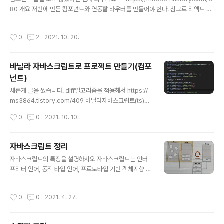
80 개요 저번에 만든 컴포넌트와 연동할 라우터를 만들어야 한다. 참고로 리액트 라
우터와 유사하게(애초에 리액트 라우터는 context를 사용하기 때문에 다르게 만들
수 밖에 없다.) 만들 것이다. 구현할 것 무엇을 구현해야 할 지 생각해보자. 컴포넌트
작성시간
0
2
2021. 10. 20.
의 html을 string으로 구현했기 때문에 일단 리액트처럼 Link를 사용할 수는 없다.
그러면 그냥 a태그에 이벤트를 거는 방법도 있을것이고 새로운 태그에 이벤트를 걸
어도 괜찮다. 그리고 /로 경로를 나눠서 상태로 가지고 있으면 좋겠다. 왜냐하면 par
바닐라 자바스크립트로 프로젝트 만들기(컴포
ams가 있는경우가 있기 때문이다. 그리고 리액트의 훅같은 함수가 있으면 더 편할
넌트)
것같다. 대충 pushst..
글 내용
새롭게 글을 썼습니다. diff알고리즘을 적용해서 https://
ms3864.tistory.com/409 바닐라자바스크립트(ts)에
서 컴포넌트 만들기1(diff 알고리즘) 배경 사실 이전에도
작성시간
0
0
2021. 10. 10.
글을 올렸었다. 그런데 많이 부족한 내용이였고 버그도 많
이 있었다. 이번에 기회가 있어서 새롭게 간단한 프로젝트
를 만들었는데 저번보다 훨씬 괜찮게 만들었다고 생각해
자바스크립트 정리
ms3864.tistory.com 배경 우아한테크캠프에서 바닐라
글 내용
자바스크립트의 특징을 설명하시오 자바스크립트는 인터
자바스크립트로 프로젝트를 했었다. 그때 아쉬웠던 부분들
프리터 언어, 동적 타입 언어, 프로토타입 기반 객체지향 언
을 생각하며 조금 더 보완해보려고 한다. 그리고 황준일님
어이다. 인터프리터 언어는 컴파일러 언어와 비교된다. 인
의 블로그를 참고했다. 개요 나는 리액트, 리덕스를 사용한
터프리터 언어는 컴파일러 언어에 비해 속도가 느리고 수
경험이 있다. 이를 바탕으로 생각해보자. 리액트부터 생각
작성시간
0
0
2021. 4. 27.
정이 편하다. 자바스크립트는 두 장점을 결합해 속도가 빠
을 해보면 리액트는 컴포넌트를 기반으로 동작하며 jsx를
르다. 동적 타입 언어와 정적 타입 언어와 비교된다. 정적
바벨을 통해..
타입 언어는 변수를 선언할 때 데이터 타입을 사전에 정의