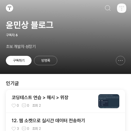
검색하기
티스토리
윤민상 블로그
구독자
6
초보 개발자 성장기
구독하기
방명록
신고하기 레이어
열기
인기글
코딩테스트 연습 > 해시 > 위장
0
0
조회
2
12. 웹 소켓으로 실시간 데이터 전송하기
3
0
조회
2