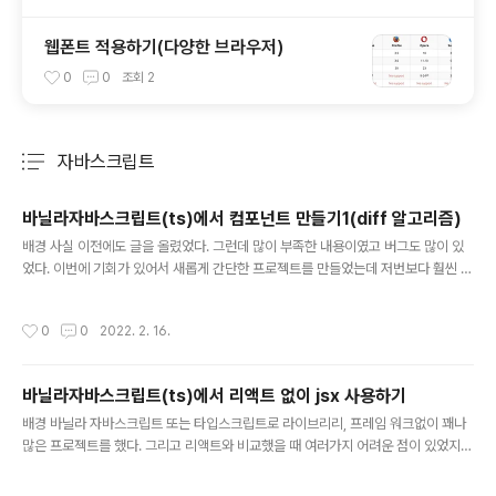
웹폰트 적용하기(다양한 브라우저)
0
0
조회
2
자바스크립트
분류 전체보기
주요 글 목록
바닐라자바스크립트(ts)에서 컴포넌트 만들기1(diff 알고리즘)
글 내용
배경 사실 이전에도 글을 올렸었다. 그런데 많이 부족한 내용이였고 버그도 많이 있
었다. 이번에 기회가 있어서 새롭게 간단한 프로젝트를 만들었는데 저번보다 훨씬 괜
찮게 만들었다고 생각해서 다시한번 글을 올리게 되었다. 그리고 황준일님의 블로그
를 참조했다. 리액트 동작 살펴보기 먼저 spa 라이브러리 중 가장 유명한 리액트를
작성시간
0
0
2022. 2. 16.
생각해보자. 훅스는 비교적 만들기가 더 어렵다. 기본 useState, useEffect의 경
우는 클로저를 이용해 간단하게 만들수 있지만(쉽지는 않다) 프로젝트 전체에 적용
하는데는 더 많은 시간과 비용이 필요하다. 그래서 일단은 추상 클래스를 만들것이
바닐라자바스크립트(ts)에서 리액트 없이 jsx 사용하기
다. 리액트에서는 setState로 state를 변경하고 render, componentDidMoun
글 내용
t, componentDidUpdate..
배경 바닐라 자바스크립트 또는 타입스크립트로 라이브리리, 프레임 워크없이 꽤나
많은 프로젝트를 했다. 그리고 리액트와 비교했을 때 여러가지 어려운 점이 있었지만
jsx를 사용하지 못하는 것도 조금 아쉬웠다. 그런데 리액트없이 바벨 플러그인 하나
를 설치하면 jsx를 사용할 수 있다는 것을 알게 되었다. 그래서 한번 적용해보려고 한