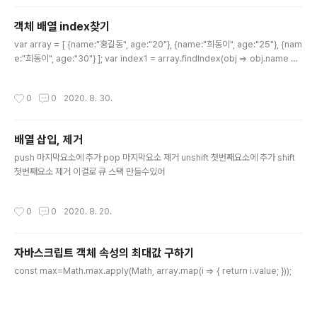
// fill with 0 from position 2 until position 4 conso
le.log(array1.fill(0, 2, 4)); // expected output: [1,
객체 배열 index찾기
2, 0, 0] // fill with 5 from position 1 console.log(a
글 내용
rray1.fill(5, 1)); // expected output..
var array = [ {name:"홍길동", age:"20"}, {name:"희동이", age:"25"}, {nam
e:"희동이", age:"30"} ]; var index1 = array.findIndex(obj => obj.name ==
"희동이"); //하나의 경우 var index2 = array.findIndex(obj => obj.name ==
"희동이" && obj.age == "30"); //여러개의 경우도 가능
작성시간
0
0
2020. 8. 30.
배열 삽입, 제거
글 내용
push 마지막요소에 추가 pop 마지막요소 제거 unshift 첫번째요소에 추가 shift
첫번째요소 제거 이걸로 큐 스택 만들수있어
작성시간
0
0
2020. 8. 20.
자바스크립트 객체 속성의 최대값 구하기
글 내용
const max=Math.max.apply(Math, array.map(i => { return i.value; }));