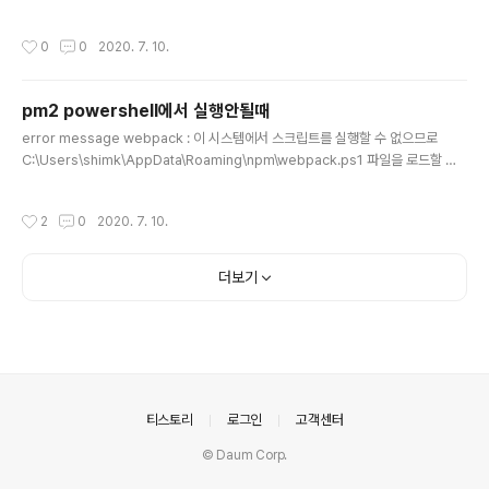
로 변경사항 즉시 변경 ALTER USER '[user]'@'localh
ost' IDENTIFIED WITH mysql_native_password
작성시간
0
0
2020. 7. 10.
BY 'password'; -- or CREATE USER '[user]'@'%'
IDENTIFIED WITH mysql_native_password BY
'[password]'; -- then FLUSH PRIVILEGES;
pm2 powershell에서 실행안될때
글 내용
error message webpack : 이 시스템에서 스크립트를 실행할 수 없으므로
C:\Users\shimk\AppData\Roaming\npm\webpack.ps1 파일을 로드할 수
없습니다. 자세한 내용은 about_Execution_Policies(https://go.microsoft.c
om/fwlink/?LinkID=135170)를 참조 하십시오. 위치 줄:1 문자:1 + webpack
작성시간
2
0
2020. 7. 10.
+ ~~~~~~~ + CategoryInfo : 보안 오류: (:) [], PSSecurityException + Ful
lyQualifiedErrorId : UnauthorizedAccess 1. windows PowerShell 프로
그램을 관리자 권한으로 실행합니다. 2. Get-ExecutionPolicy..
더보기
의안내
티스토리
로그인
고객센터
© Daum Corp.