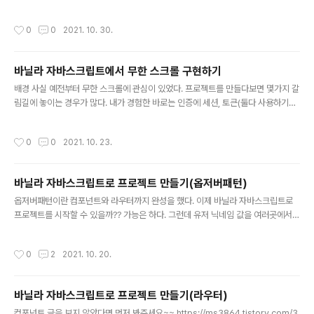
사용하자. 사용법은 어렵지 않다. 문서를 한번만 보면된다. https://developer.mo
말이지?? 어려운 말은 아니지만 프로토타입을 대강 알고있
zilla.org/ko/docs/Web/API/Element/scrollIntoView element.scrollInto
는 사람들도 위의 설명을 보고 프로토타입을 떠올리기는
작성시간
0
0
2021. 10. 30.
View - Web API | MDN Element 인터페이스의 scrollIntoView() 메소드는 sc
쉽지 않다. 코딩에 대한 얘기는 아니지만 어느정도는 배경
rollIntoView()가 호출 된 요소가 사용자에게 표시되도록 요소의 상위 컨테이너를
지식을 알 필요가 있다. 정말..
스크롤합니다. developer.mozilla.org 간단한 예시를 보겠다. behavior smoo
바닐라 자바스크립트에서 무한 스크롤 구현하기
th를 하면 부드럽게 움직인다..
글 내용
배경 사실 예전부터 무한 스크롤에 관심이 있었다. 프로젝트를 만들다보면 몇가지 갈
림길에 놓이는 경우가 많다. 내가 경험한 바로는 인증에 세션, 토큰(둘다 사용하기도
한다), 스타일링에 styled-components, scss, css module, 게시판 구현방식
에 무한 스크롤, 페이징 등이 있다. 나머지는 다 해봤는데 무한 스크롤은 한번도 해본
작성시간
0
0
2021. 10. 23.
적이 없어서 꼭 해보고 싶었다. 무작정 생각해보기 서버 일단 어떻게 할까 생각을 해
봤다. 서버부터 생각을 해보자. 정렬방법에는 여러가지가 있지만 일단은 가장 기본적
인 pk desc로 생각을 해보자. 처음에 위에서부터 데이터를 가져오고 그다음에는 id
바닐라 자바스크립트로 프로젝트 만들기(옵저버패턴)
를 받아서 where문에 id보다 작은값을 적용하면 끝날것같다. 그런데 이 방법으로
글 내용
하면 인기순같은 정렬을 해결할 수..
옵저버패턴이란 컴포넌트와 라우터까지 완성을 했다. 이제 바닐라 자바스크립트로
프로젝트를 시작할 수 있을까?? 가능은 하다. 그런데 유저 닉네임 값을 여러곳에서
이용한다면 계속해서 서버와 통신을 해야할까?? 너무 비효율적이다. 그렇지 않다면
상위 컴포넌트에서 하위 컴포넌트로 데이터를 넘겨줘야 한다. depth가 작으면 문제
작성시간
0
2
2021. 10. 20.
가 없지만 재사용성을 고려하면서 만든 컴포넌트는 단위가 작고 몇단계씩 데이터를
넘겨야한다. 그렇게되면 의존성도 높아진다. 모듈간에 의존성이 높은 것은 좋은 현상
이 아니다. 그래서 웹 프론트엔드에서는 옵저버패턴을 사용한다. 리덕스도 이 패턴을
바닐라 자바스크립트로 프로젝트 만들기(라우터)
사용한다. 옵저버패턴에는 구독(subscribe)과 발행(publish) 개념이 존재한다. 어
글 내용
떤일이 발생했을 때 그 일을 알려달라고 하는 것이 구독이..
컴포넌트 글을 보지 않았다면 먼저 봐주세요~~ https://ms3864.tistory.com/3