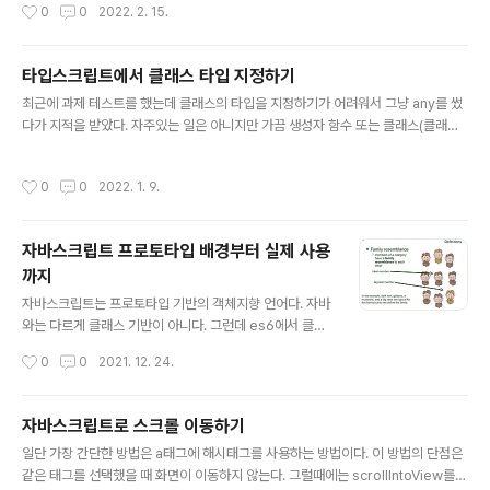
작성시간
0
0
2022. 2. 15.
다.(사실 리액트 없이 jsx 세팅하는 것 보다 그냥 만드는 게 편하다) 웹팩 설정 나는
바벨을 웹팩에서 같이 설정하는 것을 선호한다. 물론 나눠도 상관없다. yarn add -
D @babel/plugin-transform-react-jsx로 플러그인을 설치하고 바벨 플러그
타입스크립트에서 클래스 타입 지정하기
인에 @babel/plugin-transform-react-jsx 를 넣어주면 된다. 바벨을 따로 설
글 내용
정하는 분..
최근에 과제 테스트를 했는데 클래스의 타입을 지정하기가 어려워서 그냥 any를 썼
다가 지적을 받았다. 자주있는 일은 아니지만 가끔 생성자 함수 또는 클래스(클래스
는 생성자 함수의 syntax sugar)의 타입을 지정해줘야 할 일이 있다. 생각해보면
함수앞에 new만 적어주면 된다... 왜 나는 몰랐을까 이걸.. 그럴때는 아래와 같이 사
작성시간
0
0
2022. 1. 9.
용하자 interface ClassContructor { new (target: HTMLElement, prop
s?: TState): void; }
자바스크립트 프로토타입 배경부터 실제 사용
까지
글 내용
자바스크립트는 프로토타입 기반의 객체지향 언어다. 자바
와는 다르게 클래스 기반이 아니다. 그런데 es6에서 클래
스가 나오고 프로토타입의 동작원리를 잘 모르는 사람이
작성시간
0
0
2021. 12. 24.
많아진 것 같다.(내 얘긴가??) 자바스크립트를 조금 깊게
물어보면 프로토타입과 실행 컨텍스트는 꼭 나오는 면접
질문중에 하나이기도 하다. 이 글을 보고 어디가서 '저 프로
자바스크립트로 스크롤 이동하기
토타입 설명할 수 있어요' 라고 말하면 정말 좋겠다. 프로토
글 내용
일단 가장 간단한 방법은 a태그에 해시태그를 사용하는 방법이다. 이 방법의 단점은
타입이 뭔데?? 프로토타입(prototype)은 원래의 형태 또
같은 태그를 선택했을 때 화면이 이동하지 않는다. 그럴때에는 scrollIntoView를
는 전형적인 예, 기초 또는 표준이다. - 위키백과 이게 무슨