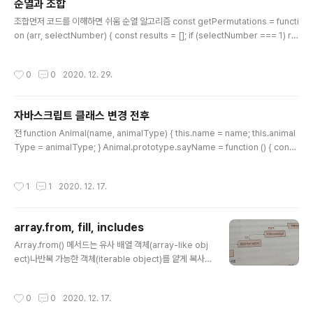
순열과 조합
한다. 하지만 동적 타입 언어는 변수를 선언할 때 데이터 타
글 내용
입을 사전에 정의하지 않는다. 동적 타입 언어는 편하다. 하
조합먼저 코드를 이해하면 쉬움 순열 알고리즘 const getPermutations = functi
지만 변수 값이 언제든지 변경될 수 있기 때문에 복잡한 프
on (arr, selectNumber) { const results = []; if (selectNumber === 1) re
로그램에서는 변화하는 변수 값을 추적하기 어렵다. 그리
turn arr.map((i) => [i]); // 1개씩 선택한다면 모든 배열의 원소를 return한다. arr.
고 변수는 값의 변경에 의해 타입도 언제든지 변경될 수 있
forEach((fixed, index, array) => { const rest = [...array.slice(0, index),
작성시간
0
0
2020. 12. 29.
다. 주의사항 => 변수는 필요한 경우..
...array.slice(index + 1)]; // fixed를 제외한 나머지 배열(순열) const permut
ations = getPermutations(rest, selectNumber - 1); // rest에 대한 순열을
구한..
자바스크립트 클래스 변경 전후
글 내용
전 function Animal(name, animalType) { this.name = name; this.animal
Type = animalType; } Animal.prototype.sayName = function () { cons
ole.log(this.name); } Animal.prototype.sayAnimalType = function () { c
onsole.log(this.animalType); } function Dog(name) { Animal.call(this, n
작성시간
1
1
2020. 12. 17.
ame, "Dog"); } // copy over the methods Dog.prototype = Object.cre
ate(Animal.prototype); var myAnimal = new Animal("ditto", ..
array.from, fill, includes
글 내용
Array.from() 메서드는 유사 배열 객체(array-like obj
ect)나반복 가능한 객체(iterable object)를 얕게 복사해
새로운Array 객체를 만듭니다. Array.from(array1); fill
() 메서드는 배열의 시작 인덱스부터 끝 인덱스의 이전까지
작성시간
0
0
2020. 12. 17.
정적인 값 하나로 채웁니다. const array1 = [1, 2, 3, 4];