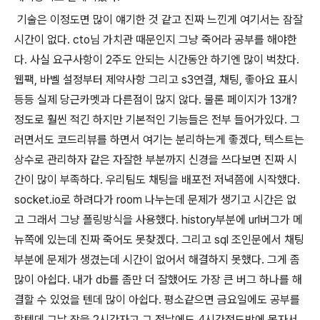
기술은 이정도면 많이 얘기한 것 같고 진짜 느낀게 여기서는 잠잘
시간이 없다. cto님 가치관 때문인지 그냥 죽어라 공부를 해야한
다. 사실 요구사항이 2주도 안되는 시간동안 하기엔 많이 벅찼다.
웹팩, 바벨 설정부터 제약사항 그리고 s3연결, 채팅, 좋아요 표시
등등 실제 당근카멧과 다른점이 많지 않다. 물론 페이지가 13개?
정도로 훨씬 적긴 하지만 기본적인 기능들은 전부 들어가있다. 그
러면서도 코드리뷰를 하면서 여기는 분리하는게 좋겠다, 텍스트는
상수로 관리하자 같은 자잘한 부분까지 신경을 쓰다보면 진짜 시
간이 많이 부족하다. 우리팀도 채팅을 배포전 저녁쯤에 시작했다.
socket.io로 하려다가 room 나누는데 문제가 생기고 시간은 없
고 그래서 그냥 폴링방식을 사용했다. history부분에 url버그가 메
뉴쪽에 있는데 진짜 죽어도 못찾겠다. 그리고 sql 조인문에서 채팅
부분에 문제가 생겼는데 시간이 없어서 해결하지 못했다. 그게 좀
많이 아쉽다. 내가 db를 좀만 더 잘했어도 가장 큰 버그 하나를 해
결할 수 있었을 텐데 많이 아쉽다. 평소같으면 금요일에도 공부를
할텐데 그날 잠을 2시간자고 그 전날에도 4시간정도밖에 못자서