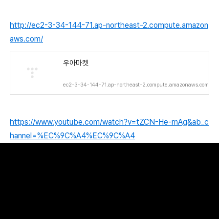
http://ec2-3-34-144-71.ap-northeast-2.compute.amazon
aws.com/
우아마켓
ec2-3-34-144-71.ap-northeast-2.compute.amazonaws.com
https://www.youtube.com/watch?v=tZCN-He-mAg&ab_c
hannel=%EC%9C%A4%EC%9C%A4