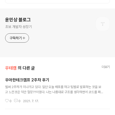
로그 정보
윤민상 블로그
초보 개발자 성장기
구독하기
더보기
우테캠
의 다른 글
우아한테크캠프 2주차 후기
글 내용
벌써 2주차가 지나가고 있다. 일단 오늘 배포를 하고 팀별로 발표하는 것을 보
고 느낀것은 약간 절망??이였다. 나는 나름대로 구조를 생각하면서 코드를 짜고
있는데 다른팀들을 보니 내가 할 수 있는걸까?? 하는 생각이 들었다. 그래서 줌
0
0
2021. 7. 17.
에서 발표할때도 원래같으면 기능을 내가 설명한다고 했을텐데 기가죽어서 팀
원분에게 하라고 했다. 나는 바닐라 자바스크립트를 나쁘지 않게 사용한다고 생
각했는데 이번주 3기 합격생분들의 세미나(특히 해민님.... 말도안되는 .... 진짜