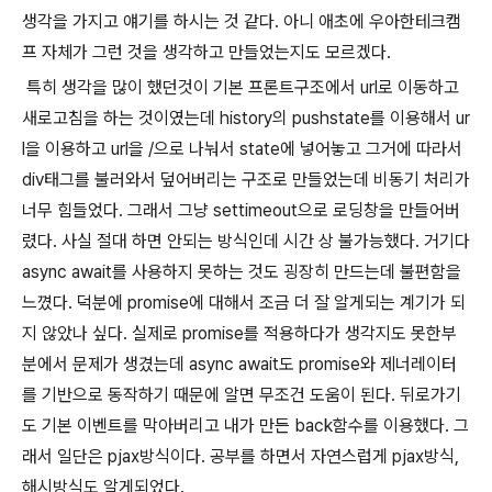
생각을 가지고 얘기를 하시는 것 같다. 아니 애초에 우아한테크캠
프 자체가 그런 것을 생각하고 만들었는지도 모르겠다.
특히 생각을 많이 했던것이 기본 프론트구조에서 url로 이동하고
새로고침을 하는 것이였는데 history의 pushstate를 이용해서 ur
l을 이용하고 url을 /으로 나눠서 state에 넣어놓고 그거에 따라서
div태그를 불러와서 덮어버리는 구조로 만들었는데 비동기 처리가
너무 힘들었다. 그래서 그냥 settimeout으로 로딩창을 만들어버
렸다. 사실 절대 하면 안되는 방식인데 시간 상 불가능했다. 거기다
async await를 사용하지 못하는 것도 굉장히 만드는데 불편함을
느꼈다. 덕분에 promise에 대해서 조금 더 잘 알게되는 계기가 되
지 않았나 싶다. 실제로 promise를 적용하다가 생각지도 못한부
분에서 문제가 생겼는데 async await도 promise와 제너레이터
를 기반으로 동작하기 때문에 알면 무조건 도움이 된다. 뒤로가기
도 기본 이벤트를 막아버리고 내가 만든 back함수를 이용했다. 그
래서 일단은 pjax방식이다. 공부를 하면서 자연스럽게 pjax방식,
해시방식도 알게되었다.