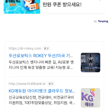
https://dr-rokey.com
광고
두산로보틱스 ROKEY 두산/미국 기업
인턴쉽
두산로보틱스 엔지니어 빠른 길, AI/로봇 엔
지니어 인재 육성 맞춤형 교육! 지능형 로봇
개발을 위한 ROS 프로그램부터 컴퓨터비전
까지!
http://www.hrditbank.kr
광고
KG에듀원 아이티뱅크 클라우드 정보
보안 취업반
신규교육상담신청, 전공대비, 비전공IT국비
지원취업, 1대1취업맞춤상담, 취업지원. 국비
지원취업과정 사전기초반 무료지원