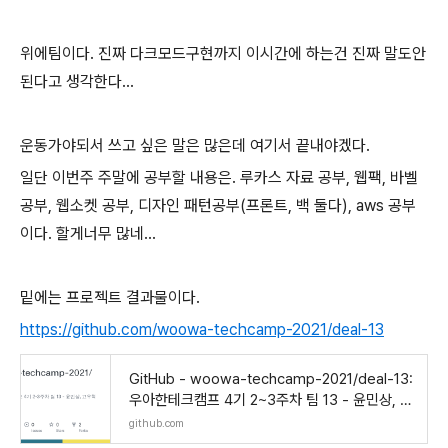
위에팀이다. 진짜 다크모드구현까지 이시간에 하는건 진짜 말도안
된다고 생각한다...
운동가야되서 쓰고 싶은 말은 많은데 여기서 끝내야겠다.
일단 이번주 주말에 공부할 내용은. 루카스 자료 공부, 웹팩, 바벨
공부, 웹소켓 공부, 디자인 패턴공부(프론트, 백 둘다), aws 공부
이다. 할게너무 많네...
밑에는 프로젝트 결과물이다.
https://github.com/woowa-techcamp-2021/deal-13
GitHub - woowa-techcamp-2021/deal-13:
우아한테크캠프 4기 2~3주차 팀 13 - 윤민상, 고
우혁
github.com