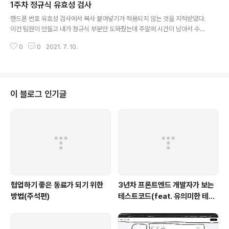
1주차 정규식 유효성 검사
말이안됩니다.), 미니세미나, 결과물들을 보니 우울해질 수 밖에 없었다. 먼저 세
글 내용
미나를 대충 설명하자면 저번 우테캠에서 우아한형제들에 입사를 한 장해민?
핸드폰 번호 유효성 검사에서 복사 붙여넣기가 적용되지 않는 것을 지적받았다.
이란분은 지금도 밥먹는 시간외에 코딩만 한다고 한다.... 우테캠 프로젝트 결과
이건 팀원이 만들고 내가 정규식 부분만 도와줬는데 주말에 시간이 남아서 수정
물들을 보니 ..
해봤다. 객체 비구조화할당도 적용하지 않았길래 적용했고 paste한 부분을 예
0
0
2021. 7. 10.
외처리했다. 먼저 붙여넣기 했을때는 길이를 13으로 자른다. 010-1234-567
8 이 13이기 때문에 이렇게 잘랐다. 11으로 자르면 위의 코드를 복사붙여넣기
했을 때 두개가 잘리게 되서 문제가 생긴다. html 태그에서 maxlength를 지정
해도 paste했을 경우에는 적용이 되지 않는 부분이 있어서 이중처리 한것이다.
그리고 나서 정규식을 이용해 숫자와 -를 제외한 모든 값을 없앴다. 그리고 len
이 블로그 인기글
gth에 따라서 -를 붙여준다. 그리고 맨 마지막에 slice(0,13)을..
협업하기 좋은 동료가 되기 위한
3년차 프론트엔드 개발자가 보는
방법(주석편)
테스트코드(feat. 유의미한 테스
트코드)