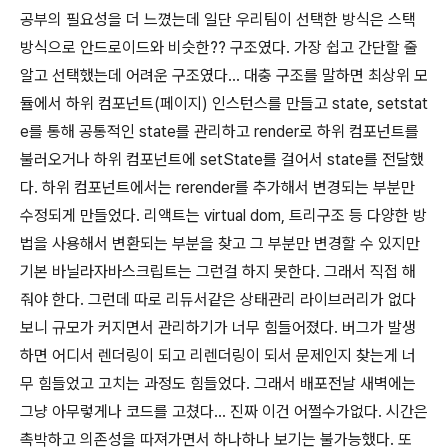
공부의 필요성을 더 느꼈는데 일단 우리팀이 선택한 방식은 스택
방식으로 안드로이드와 비슷한?? 구조였다. 가장 쉽고 간단할 줄
알고 선택했는데 어려운 구조였다... 대충 구조를 말하면 최상위 모
듈에서 하위 컴포넌트(페이지) 인스턴스를 만들고 state, setstat
e를 통해 공통적인 state를 관리하고 render로 하위 컴포넌트를
불러오거나 하위 컴포넌트에 setState를 걸어서 state를 전달했
다. 하위 컴포넌트에서는 rerender를 추가해서 변경되는 부분만
수정되게 만들었다. 리액트는 virtual dom, 트리구조 등 다양한 방
법을 사용해서 변환되는 부분을 찾고 그 부분만 변경할 수 있지만
기본 바닐라자바스크립트는 그런걸 하지 못한다. 그래서 직접 해
줘야 한다. 그런데 따로 리듀서같은 상태관리 라이브러리가 없다
보니 규모가 커지면서 관리하기가 너무 힘들어졌다. 버그가 발생
하면 어디서 렌더링이 되고 리렌더링이 되서 문제인지 찾는게 너
무 힘들었고 고치는 과정도 힘들었다. 그래서 배포전날 새벽에는
그냥 아무렇게나 코드를 고쳤다... 진짜 이건 어쩔수가없다. 시간은
촉박하고 의존성을 따져가면서 하나하나 보기는 불가능했다. 또