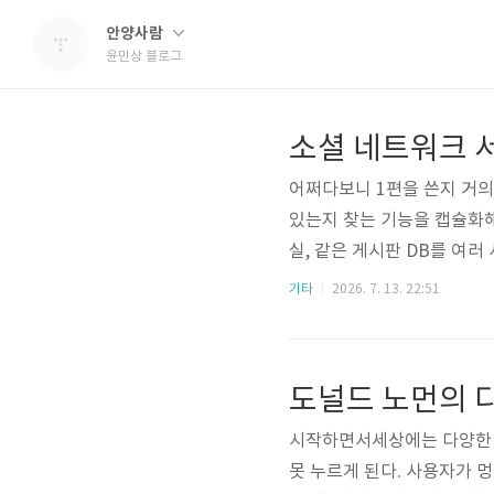
안양사람
윤민상 블로그
어쩌다보니 1편을 쓴지 거의
있는지 찾는 기능을 캡슐화해
실, 같은 게시판 DB를 여
는 구성이기 때문에 기존의 
기타
2026. 7. 13. 22:51
우에는 먼저 친구들의 데이터
정렬하고 잘라내는 작업이 필
도널드 노먼의 
시작하면서세상에는 다양한 
못 누르게 된다. 사용자가 멍