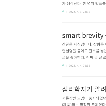
가 생각났다. 한 명씩 발표
히 포장했다.(이것도 발표할 
책
2026. 4. 9. 23:31
이 드는 일이다. 게다가 나는
좋을텐데.. 그래서 나는 주로
smart brevit
간결은 자신감이다. 장황은 
연설명을 붙이고 괄호를 넣는
글을 좋아한다. 진짜 글 잘
하다고 생각한다. 하지만 모
책
2026. 4. 4. 09:18
전에도 누군가에게 불릿 형태
히 줄글보다 잘 읽힌다는 걸 
서론잠깐 모임이 중지되었던
(제품)라는 확장된 주제였다