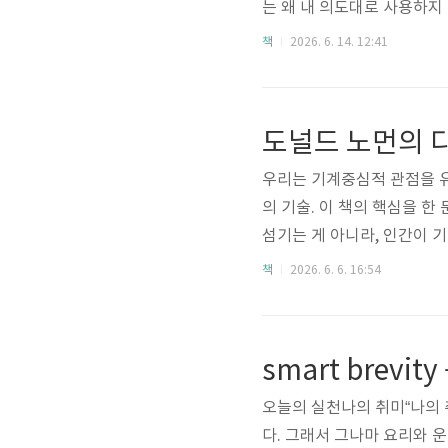
는 왜 내 의도대로 사용하지
을 읽어야 한다.가장 황당했
책
2026. 6. 14. 12:41
다. 어쩔 수 없이 써야 해서
한 번 당해보고 싶었는데 운
도널드 노먼의 
우리는 기계중심적 관점을 유
의 기술. 이 책의 핵심을 
섬기는 게 아니라, 인간이 
이다. 물론 이건 상황에 따
책
2026. 6. 6. 16:54
잡한 정책으로 인해 좋은 유
책을 만들기 위해서는 복잡함
smart brevi
오늘의 실천나의 취미“나의 
다. 그래서 그나마 요리와 운