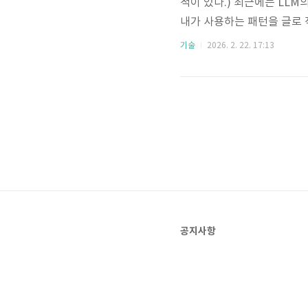
적이 있다.) 최근에는 LL
내가 사용하는 패턴을 글로 
경을 제어할 수 있다. 그런데
기술
2026. 2. 22. 17:13
에 따라서는 assert를 
이 방법을 지양한다. 유저의
공지사항