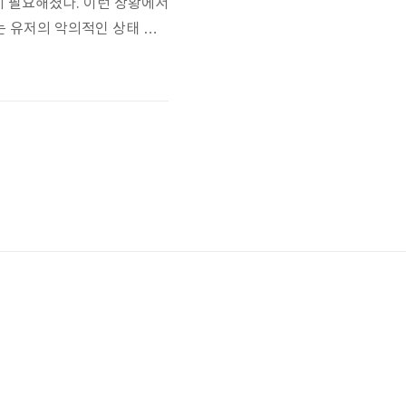
게 필요해졌다. 이런 상황에서
는 유저의 악의적인 상태 변
은 네가지다.1. 터트리기경우
 단, 나는 대부분의 경우에
운..