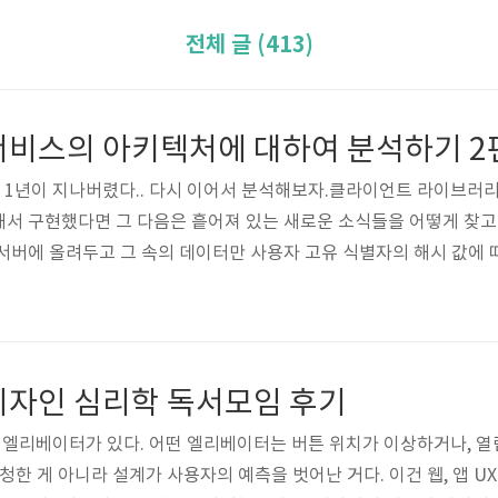
전체 글 (413)
 1년이 지나버렸다.. 다시 이어서 분석해보자.클라이언트 라이브러
서 구현했다면 그 다음은 흩어져 있는 새로운 소식들을 어떻게 찾고 
러 서버에 올려두고 그 속의 데이터만 사용자 고유 식별자의 해시 값에
단일 서버 구성과 다중 서버 구성상 서버별 검색은 다르지 않다. 하지
가 어떤 서버에 있는지 확인하고 병렬로 서버별 친구들을 묶어 검색한
요하다. 엎친 데 덮친 격으로 연산 비용이 커지지만 그나마 다행스럽
디자인 심리학 독서모임 후기
엘리베이터가 있다. 어떤 엘리베이터는 버튼 위치가 이상하거나, 열
청한 게 아니라 설계가 사용자의 예측을 벗어난 거다. 이건 웹, 앱 U