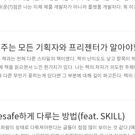
쉬운(?)점은 나는 이제 제품 개발자가 아니라 플랫폼 개발자다. 뭐 
 잃지 않을 수 있다. 본론이번 모임은 사람이 너무 많았다.. 그래서
앞에서 얘기하는게 부담된다. 자리도 빈자리 없이 꽉꽉 채워 앉아야
다. 이번에는 6명?정도로 조를 나누고 왼손으로 30초씩 돌아가면서
책과는 전혀 다른 스타일의 책이였다. 책의 난이도도 낮고 항목이 
에 책을 읽으면서 느낀 한가지가 있다. 나는 책의 저자가 의도한 주제
국 다른 무언가 꽂히는게 있다면 그 부분에 대해 깊이 파고든다. 책의
 읽고 생각해보는 것도 나쁘지 않은 방식같다. 이전에 읽은 책만큼
의 책이였던 것 같다.너무 다양한 섹션들이 있어서 요약하기가 조금 
해다. 멘탈 모델, 무의식적인 결정, 방어적인 태도 이런 것들은 결국 
afe하게 다루는 방법(feat. SKILL)
파람이 상태로 다뤄져야한다는 글들이 점점 많이 보이는 것 같다.(