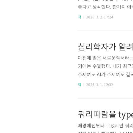
좋다고 생각했다. 한가지 아
론을 하면서 제품에 대한 감을
책
2026. 3. 2. 17:24
친하지 않은 많은 사람들 
역시나 아이스브레이킹이 있었
이전에 읽은 새로운질서라는 
기에는 수월했다. 내가 최근
주제여도 AI가 주제여도 결
가는 것도 중요하지만 이렇게
책
2026. 3. 1. 12:32
는 읽어서 도움이 되는 정도
점적으로 본건 사람에 대한 이
쿼리파람을 types
배경예전부터 그랬지만 쿼리